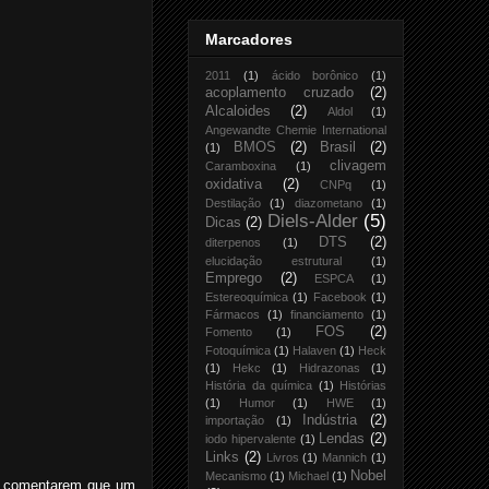
Marcadores
2011
(1)
ácido borônico
(1)
acoplamento cruzado
(2)
Alcaloides
(2)
Aldol
(1)
Angewandte Chemie International
BMOS
(2)
Brasil
(2)
(1)
clivagem
Caramboxina
(1)
oxidativa
(2)
CNPq
(1)
Destilação
(1)
diazometano
(1)
Diels-Alder
(5)
Dicas
(2)
DTS
(2)
diterpenos
(1)
elucidação estrutural
(1)
Emprego
(2)
ESPCA
(1)
Estereoquímica
(1)
Facebook
(1)
Fármacos
(1)
financiamento
(1)
FOS
(2)
Fomento
(1)
Fotoquímica
(1)
Halaven
(1)
Heck
(1)
Hekc
(1)
Hidrazonas
(1)
História da química
(1)
Histórias
(1)
Humor
(1)
HWE
(1)
Indústria
(2)
importação
(1)
Lendas
(2)
iodo hipervalente
(1)
Links
(2)
Livros
(1)
Mannich
(1)
Nobel
Mecanismo
(1)
Michael
(1)
 de comentarem que um