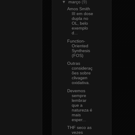
▼
março
(9)
Amos Smith
III em dose
dupla no
OL, belo
exemplo
d...
Function-
Oriented
Synthesis
(FOS)
Outras
consideraç
ões sobre
clivagen
oxidativa.
Devemos
sempre
lembrar
que a
natureza é
mais
esper...
THF seco as
vezes